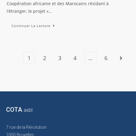
Coopération africaine et des Marocains résidant à
l’étranger, le projet «…
Continuer La Lecture
1
2
3
4
…
6
COTA
asbl
7 rue de la Révolution
1000 Bruxelles