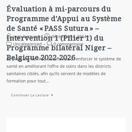
Évaluation à mi-parcours du
Programme d’Appui au Système
de Santé « PASS Sutura » –
Intervention 1 (Pilier 1) du
jean-bernard
décembre 4, 2024
Uncategorized
0 commentaire
Programme bilatéral Niger –
Belgique 2022-2026
Le programme PASS Sutura vise à renforcer le système de
santé en améliorant l’offre de soins dans les districts
sanitaires ciblés, afin qu’ils servent de modèles de
formation pour tout…
Continuer La Lecture