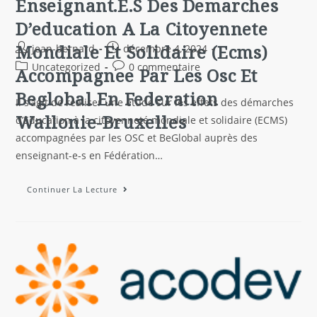
Enseignant.E.S Des Demarches
D’education A La Citoyennete
Mondiale Et Solidaire (Ecms)
jean-bernard
décembre 4, 2024
Uncategorized
0 commentaire
Accompagnee Par Les Osc Et
Beglobal En Federation
Il s’agit de réaliser une étude sur les effets des démarches
Wallonie-Bruxelles
d’Education à la citoyenneté mondiale et solidaire (ECMS)
accompagnées par les OSC et BeGlobal auprès des
enseignant-e-s en Fédération…
Continuer La Lecture