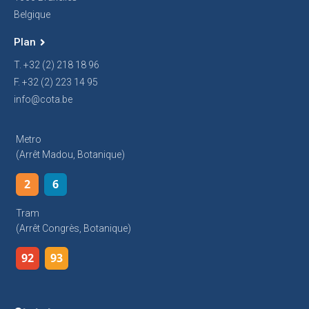
Belgique
Plan
T. +32 (2) 218 18 96
F. +32 (2) 223 14 95
info@cota.be
Metro
(arrêt Madou, Botanique)
2
6
Tram
(arrêt Congrès, Botanique)
92
93