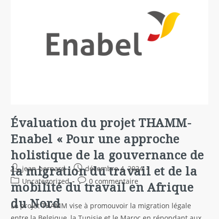
Évaluation du projet THAMM-
Enabel « Pour une approche
holistique de la gouvernance de
la migration du travail et de la
jean-bernard
décembre 4, 2024
Uncategorized
0 commentaire
mobilité du travail en Afrique
du Nord
Le projet THAMM vise à promouvoir la migration légale
entre la Belgique, la Tunisie et le Maroc en répondant aux