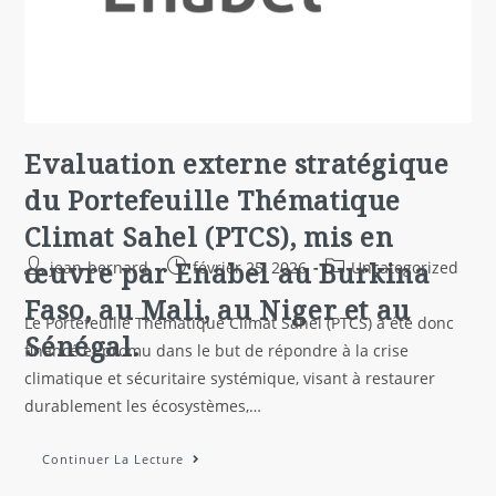
Evaluation externe stratégique
du Portefeuille Thématique
Climat Sahel (PTCS), mis en
œuvre par Enabel au Burkina
jean-bernard
février 25, 2026
Uncategorized
Faso, au Mali, au Niger et au
Le Portefeuille Thématique Climat Sahel (PTCS) a été donc
Sénégal.
financé et promu dans le but de répondre à la crise
climatique et sécuritaire systémique, visant à restaurer
durablement les écosystèmes,…
Continuer La Lecture